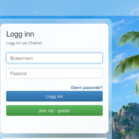
Logg inn
Logg inn på Chatten
Brukernavn
Passord
Glemt passordet?
Join nå! - gratis!