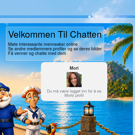
Velkommen Til Chatten
Møte interessante mennesker online
Se andre medlemmers profiler og se deres bilder
Få venner og chatte med dem
Mori
Du må være logget inn for å se
Moris profil