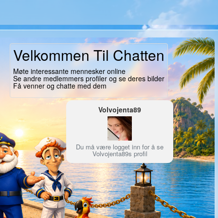
Velkommen Til Chatten
Møte interessante mennesker online
Se andre medlemmers profiler og se deres bilder
Få venner og chatte med dem
Volvojenta89
Du må være logget inn for å se
Volvojenta89s profil