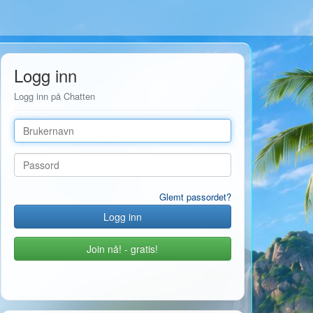
Logg inn
Logg inn på Chatten
Brukernavn
Passord
Glemt passordet?
Join nå! - gratis!