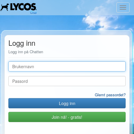
Toggl
navig
Logg inn
Logg inn på Chatten
Brukernavn
Passord
Glemt passordet?
Join nå! - gratis!