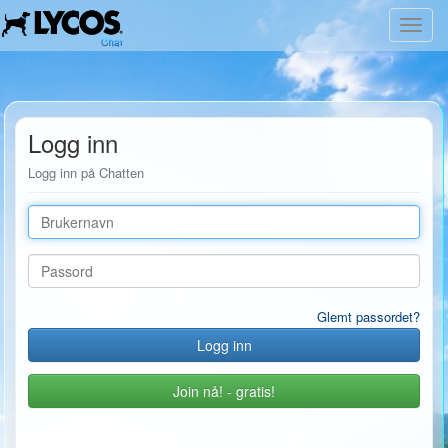
Toggl
navig
Logg inn
Logg inn på Chatten
Brukernavn
Passord
Glemt passordet?
Join nå! - gratis!